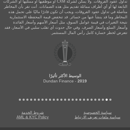
تداول عقود الفروقات. ولا يمكن لشركة CXM أو موظفيها أو ممثليها أو الشركات
التابعة لها أو أي أطراف مماثلة تقديم مثل هذه الضمانات. أنت تقر بأن المخاطر
متأصلة في تداول عقود الفروقات، ويجب أن تكون قادرًا ماليًا على تحمل هذه
المخاطر وما قد ينشأ عنها من خسائر. قد تنخفض قيمة المحفظة الاستثمارية
نتيجة التغيرات في قيمة عوامل السوق، مثل أسعار الأسهم وأسعار الفائدة
وأسعار السلع وأسعار الصرف. وفي حال حدوث أي تقلب سلبي في الأسعار، فقد
تتعرض لخطر خسارة كامل رأس المال المستثمر.
الوسيط الأكثر تأثيرًا
- Dundan Finance
2019
سياسة الخصوصية
شروط الخدمة
سياسة ملفات تعريف الارتباط
AML & KYC Policy