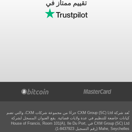
تقييم ممتاز في
تُعد شركة CXM Group (SC) Ltd جزءًا من مجموعة شركات CXM، والتي تضم
كيانات خاضعة للتنظيم في عدة ولايات قضائية. يقع العنوان المسجل لشركة
CXM Group (SC) Ltd في House of Francis, Room 101(A), Ile Du Port,
Mahe, Seychelles (رقم التسجيل 8437923-1).