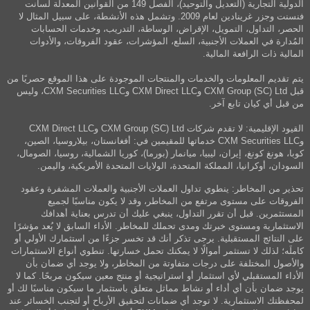
الدولية التجارية (التعديل والتوحيد)، الفصل 149 من القوانين المعدلة لسانت
فنسنت وجزر غرينادين لعام 2009. وتشمل هذه الأنشطة، على سبيل المثال لا
الحصر، التداول، التمويل، الإقراض، الوساطة، التدريب، وخدمات الحسابات
المُدارة في العملات الأجنبية، السلع، المؤشرات، عقود الفروقات، والأدوات
المالية ذات الرافعة المالية.
يتم تقديم المعلومات والخدمات والمنتجات الموجودة على هذا الموقع حصريًا من
قبل CXM Group (SC) Ltd وCXM Direct LLC وCXM Securities LLC، وليس
من قبل أي كيان تابع آخر.
القيود الإقليمية: لا تقدم شركات CXM Group (SC) Ltd وCXM Direct LLC
وCXM Securities LLC خدماتها للمقيمين في: أفغانستان، بيلاروسيا، الصين،
كوبا، هونغ كونغ، إيران، ليبيا، ميانمار (بورما)، كوريا الشمالية، روسيا، الصومال،
السودان، أوكرانيا، المملكة المتحدة، الولايات المتحدة الأمريكية، واليمن.
تحذير من المخاطر: ينطوي تداول العملات الأجنبية والعملات المشفرة وعقود
الفروقات على مستوى مرتفع من المخاطر، وقد لا يكون مناسبًا لجميع
المستثمرين. قبل أن تقرر التداول، ينبغي عليك أن تدرس بعناية أهدافك
الاستثمارية ومستوى خبرتك ومدى تحملك للمخاطر. الأداء السابق لا يُعد مؤشرًا
على النتائج المستقبلية. يرجى تذكر أنك قد تخسر جزءًا من استثمارك الأولي أو
كاملَه؛ لذلك لا تستثمر أموالًا لا يمكنك تحمل خسارتها. تنطوي أنواع الاستثمارات
والأصول المختلفة على درجات متفاوتة من المخاطر، ولا يوجد أي ضمان بأن
الأداء المستقبلي لأي استثمار أو استراتيجية أو منتج معين سيكون مربحًا. كما لا
يوجد ضمان بأن أي أداء أو نشاط مماثل متعلق باستثمار ما سيكون مناسبًا لك أو
لمحفظتك الاستثمارية. لا توجد أي ضمانات لتحقيق الأرباح أو لتجنب الخسائر عند