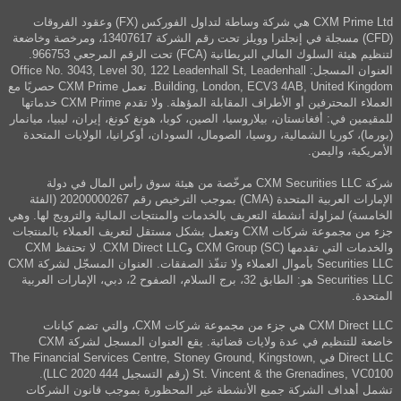
CXM Prime Ltd هي شركة وساطة لتداول الفوركس (FX) وعقود الفروقات
(CFD) مسجلة في إنجلترا وويلز تحت رقم الشركة 13407617، ومرخصة وخاضعة
لتنظيم هيئة السلوك المالي البريطانية (FCA) تحت الرقم المرجعي 966753.
العنوان المسجل: Office No. 3043, Level 30, 122 Leadenhall St, Leadenhall
Building, London, ECV3 4AB, United Kingdom. تعمل CXM Prime حصريًا مع
العملاء المحترفين أو الأطراف المقابلة المؤهلة. ولا تقدم CXM Prime خدماتها
للمقيمين في: أفغانستان، بيلاروسيا، الصين، كوبا، هونغ كونغ، إيران، ليبيا، ميانمار
(بورما)، كوريا الشمالية، روسيا، الصومال، السودان، أوكرانيا، الولايات المتحدة
الأمريكية، واليمن.
شركة CXM Securities LLC مرخّصة من هيئة سوق رأس المال في دولة
الإمارات العربية المتحدة (CMA) بموجب الترخيص رقم 20200000267 (الفئة
الخامسة) لمزاولة أنشطة التعريف بالخدمات والمنتجات المالية والترويج لها. وهي
جزء من مجموعة شركات CXM وتعمل بشكل مستقل لتعريف العملاء بالمنتجات
والخدمات التي تقدمها CXM Group (SC) وCXM Direct LLC. لا تحتفظ CXM
Securities LLC بأموال العملاء ولا تنفّذ الصفقات. العنوان المسجّل لشركة CXM
Securities LLC هو: الطابق 32، برج السلام، الصفوح 2، دبي، الإمارات العربية
المتحدة.
CXM Direct LLC هي جزء من مجموعة شركات CXM، والتي تضم كيانات
خاضعة للتنظيم في عدة ولايات قضائية. يقع العنوان المسجل لشركة CXM
Direct LLC في The Financial Services Centre, Stoney Ground, Kingstown,
St. Vincent & the Grenadines, VC0100 (رقم التسجيل 444 LLC 2020).
تشمل أهداف الشركة جميع الأنشطة غير المحظورة بموجب قانون الشركات