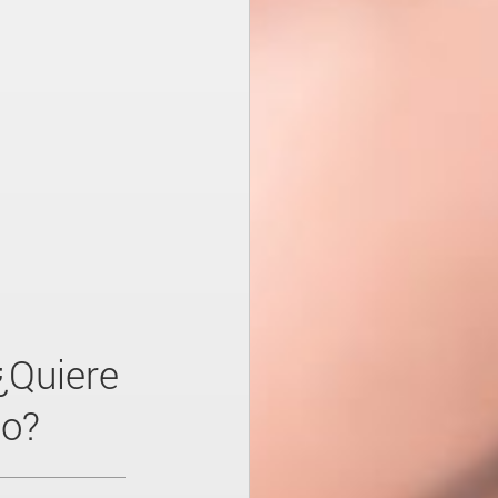
¿Quiere
go?