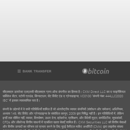
सीएक्सएम डायरेक्ट एलएलसी सीएक्सएम ग्रुप ऑफ कंपनीज का हिस्सा है। CXM Direct LLC का द फाइनेंशियल
सर्विसेज सेंटर, स्टोनी ग्राउंड, किंग्सटाउन, सेंट विंसेंट एंड द ग्रेनाडाइन्स, VC0100 "कंपनी नंबर 444LLC2020
IBC" में इसका व्यावसायिक पता है।
कंपनी के उद्देश्यों में वे सभी गतिविधियाँ शामिल हैं जो अंतर्राष्ट्रीय व्यापार कंपनियों (संशोधन और समेकन) अधिनियम,
अध्याय 149, सेंट विंसेंट और ग्रेनाडाइन्स के संशोधित कानून, 2009 द्वारा निषिद्ध नहीं हैं। इन गतिविधियों में, लेकिन
इन्हीं तक सीमित नहीं, व्यापार, वित्तपोषण, उधार देना, ब्रोकरेज, प्रशिक्षण, और विदेशी मुद्रा, कमोडिटीज, सूचकांकों,
CFDs और लीवरेज्ड वित्तीय साधनों में प्रबंधित खाता सेवाएँ शामिल हैं। CXM Securities LLC को वित्तीय सेवाओं
और वित्तीय उत्पादों का परिचय एवं प्रचार करने के लिए यूएई कैपिटल मार्केट अथॉरिटी (CMA) द्वारा लाइसेंस संख्या