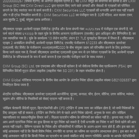
20200000267 (पाँचवीं श्रेणी) के अंतर्गत लाइसेंस प्राप्त है। यह CXM समूह की कंपनियों का हिस्सा है और CXM
Group (SC) तथा CXM Direct LLC द्वारा प्रदान किए जाने वाले उत्पादों और सेवाओं से ग्राहकों को परिचित
कराने के लिए स्वतंत्र रूप से कार्य करती है। CXM Securities LLC ग्राहकों की धनराशि अपने पास नहीं रखती
और न ही ट्रेड निष्पादित करती है। CXM Securities LLC का पंजीकृत पता है: 32वीं मंज़िल, अल सलाम टावर,
अल सुफौह 2, दुबई, संयुक्त अरब अमीरात।
सीएक्सएम प्राइम अल्केमी प्राइम लिमिटेड (इंग्लैंड और वेल्स कंपनी नंबर ०८६९८९७४ में पंजीकृत एक कंपनी है, जो
फर्म संदर्भ संख्या ६१२२३३ के तहत यूके के वित्तीय आचरण प्राधिकरण (एफसीए) द्वारा अधिकृत और विनियमित है) का
एक व्यापारिक नाम है। यूके के कार्यालय 13 लेडेन स्ट्रीट, लंदन E1 7LE यूनाइटेड किंगडम में स्थित हैं। सीएक्सएम
प्राइम 2 असंबंधित कंपनियों, अल्केमी प्राइम लिमिटेड, एफसीए पंजीकरण 612233 और सीएक्सएम डायरेक्ट
एलएलसी, सेंट विंसेंट के पंजीकरण 444एलएलसी2020 के बीच संयुक्त उद्यम को परिभाषित करने के लिए इस्तेमाल
किया जाने वाला नाम है, जिसमें सीएक्सएम डायरेक्ट एलएलसी मुख्य रूप से उन पेशेवर ग्राहकों के लिए अल्केमी प्राइम
लिमिटेड के परिचयकर्ता के रूप में कार्य करता है एक एफसीए पंजीकृत फर्म के साथ व्यापार।
CXM Group (SC) Ltd. एक एफएक्स और सीएफडी ब्रोकर है जो सेशेल्स वित्तीय सेवा प्राधिकरण (FSA) द्वारा
विनियमित विदेशी मुद्रा डीलर लाइसेंस (लाइसेंस नंबर SD 231) के तहत संचालित होता है।
CXM Global मॉरीशस गणराज्य के वित्तीय सेवा आयोग के अंतर्गत निवेश डीलर लाइसेंस संख्या GB21026337 द्वारा
नियंत्रित किया जाता है .
क्षेत्रीय प्रतिबंध: सीएक्सएम डायरेक्ट एलएलसी अल्जीरिया, यूएसए, कनाडा, चीन, ईरान, सीरिया, उत्तर कोरिया, म्यांमार,
सूडान और सीरिया के निवासियों को सेवाएं प्रदान नहीं करता है।
जोखिम चेतावनी: विदेशी मुद्रा, क्रिप्टोकरेंसी और CFD ट्रेडिंग में उच्च स्तर का जोखिम होता है, जो सभी निवेशकों के
लिए उपयुक्त नहीं हो सकता। ट्रेडिंग का निर्णय लेने से पहले अपने निवेश उद्देश्यों, अनुभव के स्तर और जोखिम
सहनशीलता पर सावधानीपूर्वक विचार करें। पिछला प्रदर्शन भविष्य के परिणामों का संकेत नहीं है। कृपया याद रखें कि
आप अपने प्रारंभिक निवेश का कुछ हिस्सा या पूरा निवेश खो सकते हैं; ऐसी धनराशि का निवेश न करें जिसे खोने की आप
क्षमता नहीं रखते। विभिन्न प्रकार के निवेश और परिसंपत्तियों में जोखिम के अलग-अलग स्तर होते हैं, और इस बात का
कोई आश्वासन नहीं है कि किसी विशेष निवेश, रणनीति या उत्पाद का भविष्य का प्रदर्शन लाभदायक होगा। इस बात का भी
कोई आश्वासन नहीं है कि किसी निवेश का प्रदर्शन या उससे संबंधित कोई समान गतिविधि आपके या आपके पोर्टफोलियो