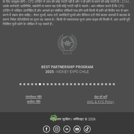
के लिए उपयुक्त होगी। CFD ट्रेडिंग में लाभ की कोई गारंटी नहीं है और न ही हानि से बचने की कोई गारंटी है। CXM,
उसके कर्मचारी, प्रतिनिधि, सहयोगी या समान पक्ष ऐसी कोई गारंटी नहीं दे सकते। आप स्वीकार करते हैं कि CFD
ट्रेडिंग में जोखिम अंतर्निहित हैं और आपको इन संबंधित जोखिमों तथा होने वाली किसी भी हानि को वित्तीय रूप से वहन
करने में सक्षम होना चाहिए। शेयर मूल्यों, ब्याज दरों, कमोडिटी मूल्यों और विनिमय दरों जैसे बाजार कारकों में बदलाव के
कारण निवेश पोर्टफोलियो का मूल्य घट सकता है। किसी भी नकारात्मक मूल्य उतार-चढ़ाव की स्थिति में, आप अपनी पूरी
निवेशित पूंजी खोने के जोखिम में पड़ सकते हैं।
BEST PARTNERSHIP PROGRAM
- MONEY EXPO CHILE
2025
गोपनीयता नीति
सेवा की शर्तें
कुकीज़ नीति
AML & KYC Policy
सर्वाधिकार सुरक्षित। कॉपीराइट © 2026