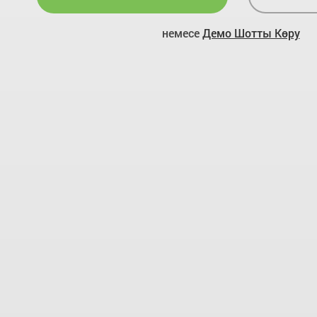
немесе
Демо Шотты Көру