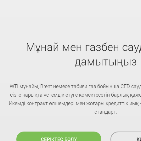
Мұнай мен газбен са
дамытыңыз
WTI мұнайы, Brent немесе табиғи газ бойынша CFD са
сізге нарықта үстемдік етуге көмектесетін барлық қаж
Икемді контракт өлшемдері мен жоғары кредиттік иық 
стандарт.
СЕРІКТЕС БОЛУ
К