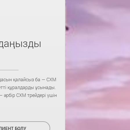
удаңызды
удасын қалайсыз ба — CXM
етті құралдарды ұсынады.
— әрбір CXM трейдері үшін
ЛИЕНТ БОЛУ