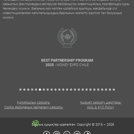
нарықтық факторлардың өзгеруіне байланысты инвестициялық портфельдің құны
төмендеуі мүмкін. Бағаның кез келген қолайсыз ауытқуы жағдайында сіз
инвестицияланған капиталыңыздың барлығын жоғалту қаупіне тап болуыңыз
мүмкін.
BEST PARTNERSHIP PROGRAM
- MONEY EXPO CHILE
2025
Құпиялылық саясаты
Қызмет көрсету шарттары
Cookie файлдарын пайдалану саясаты
AML & KYC Policy
Барлық құқықтар қорғалған. Copyright © 2015 – 2026