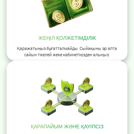
ЖЕҢІЛ ҚОЛЖЕТІМДІЛІК
Қаражатыңыз бұғатталмайды. Сыйақыны әр апта
сайын тікелей жеке кабинетіңізден алыңыз.
ҚАРАПАЙЫМ ЖӘНЕ ҚАУІПСІЗ