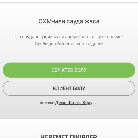
CXM-мен сауда жаса
Сіз сауданың қызықты әлемін зерттегіңіз келе ме?
Сіз бізден бірнеше шертпедесіз!
СЕРІКТЕС БОЛУ
КЛИЕНТ БОЛУ
немесе
Демо Шотты Көру
КЕРЕМЕТ ПІКІРЛЕР