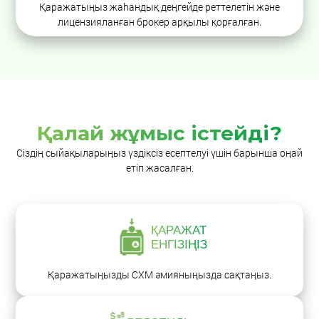
Қаражатыңыз жаһандық деңгейде реттелетін және
лицензияланған брокер арқылы қорғалған.
Қалай жұмыс істейді?
Сіздің сыйақыларыңыз үздіксіз есептелуі үшін барынша оңай
етіп жасалған.
ҚАРАЖАТ
ЕНГІЗІҢІЗ
Қаражатыңызды
CXM әмияныңызда сақтаңыз.