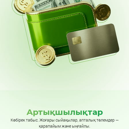
Артықшылықтар
Көбірек табыс. Жоғары сыйақылар, апталық төлемдер —
қарапайым және ыңғайлы.