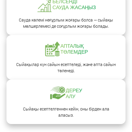
БЕЛСЕНДІ
САУДА ЖАСАҢЫЗ
Сауда көлемі неғұрлым жоғары болса — сыйақы
мөлшерлемесі де соғұрлым жоғары болады.
АПТАЛЫҚ
ТӨЛЕМДЕР
Сыйақылар күн сайын есептеледі,
және апта сайын
төленеді.
ДЕРЕУ
АЛУ
Сыйақы есептелгеннен кейін, оны бірден ала
аласыз.