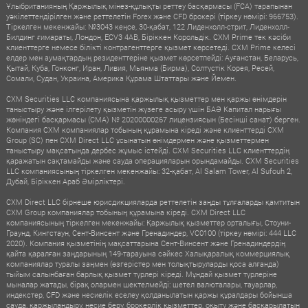
Ұлыбританияның Қаржылық мінез-құлықты реттеу басқармасы (FCA) тарапынан
уәкілеттендірілген және реттелетін Forex және CFD брокері (тіркеу нөмірі: 966753).
Тіркелген мекенжайы: №3043 кеңсе, 30-қабат, 122 Лиденхолл-стрит, Лиденхолл-
Билдинг ғимараты, Лондон, ECV3 4AB, Біріккен Корольдік. CXM Prime тек кәсіби
клиенттерге немесе білікті контрагенттерге қызмет көрсетеді. CXM Prime келесі
елдер мен аумақтардың резиденттеріне қызмет көрсетпейді: Ауғанстан, Беларусь,
Қытай, Куба, Гонконг, Иран, Ливия, Мьянма (Бирма), Солтүстік Корея, Ресей,
Сомали, Судан, Украина, Америка Құрама Штаттары және Йемен.
CXM Securities LLC компаниясына қаржылық қызметтер мен қаржы өнімдерін
таныстыру және ілгерілету қызметін жүзеге асыру үшін БАӘ Капитал нарығы
жөніндегі басқармасы (CMA) № 20200000267 лицензиясын (Бесінші санат) берген.
Компания CXM компаниялар тобының құрамына кіреді және клиенттерді CXM
Group (SC) пен CXM Direct LLC ұсынатын өнімдермен және қызметтермен
таныстыру мақсатында дербес жұмыс істейді. CXM Securities LLC клиенттердің
қаражатын сақтамайды және сауда операцияларын орындамайды. CXM Securities
LLC компаниясының тіркелген мекенжайы: 32-қабат, Al Salam Tower, Al Sufouh 2,
Дубай, Біріккен Араб Әмірліктері.
CXM Direct LLC бірнеше юрисдикцияларда реттелетін заңды тұлғаларды қамтитын
CXM Group компаниялар тобының құрамына кіреді. CXM Direct LLC
компаниясының тіркелген мекенжайы: Қаржылық қызметтер орталығы, Стоуни-
Граунд, Кингстаун, Сент-Винсент және Гренадиндер, VC0100 (тіркеу нөмірі: 444 LLC
2020). Компания қызметінің мақсаттарына Сент-Винсент және Гренадиндердің
қайта қаралған заңдарының 149-тарауына сәйкес Халықаралық коммерциялық
компаниялар туралы заңмен (өзгерістер мен толықтыруларды қоса алғанда)
тыйым салынбаған барлық қызмет түрлері кіреді. Мұндай қызмет түрлеріне
мыналар жатады, бірақ олармен шектелмейді: шетел валюталары, тауарлар,
индекстер, CFD және несиелік еселеу қолданылатын қаржы құралдары бойынша
сауда, қаржыландыру, несие беру, брокерлік қызметтер, оқыту және басқарылатын