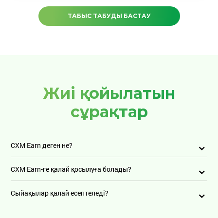
ТАБЫС ТАБУДЫ БАСТАУ
Жиі қойылатын
сұрақтар
CXM Earn деген не?
CXM Earn-ге қалай қосылуға болады?
Сыйақылар қалай есептеледі?