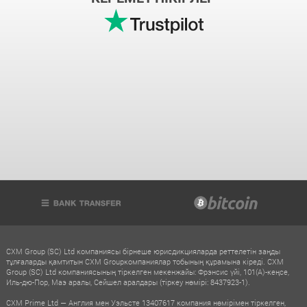
CXM Group (SC) Ltd компаниясы бірнеше юрисдикцияларда реттелетін заңды
тұлғаларды қамтитын CXM Groupкомпаниялар тобының құрамына кіреді. CXM
Group (SC) Ltd компаниясының тіркелген мекенжайы: Фрэнсис үйі, 101(A)-кеңсе,
Иль-дю-Пор, Маэ аралы, Сейшел аралдары (тіркеу нөмірі: 8437923-1).
CXM Prime Ltd — Англия мен Уэльсте 13407617 компания нөмірімен тіркелген,