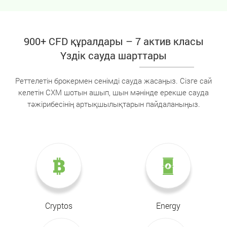
900+ CFD құралдары – 7 актив класы
Үздік сауда шарттары
Реттелетін брокермен сенімді сауда жасаңыз. Сізге сай
келетін CXM шотын ашып, шын мәнінде ерекше сауда
тәжірибесінің артықшылықтарын пайдаланыңыз.
Cryptos
Energy