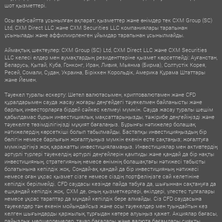
шот қызметтері.
Осы веб-сайтта ұсынылған ақпарат, қызметтер және өнімдер тек CXM Group (SC)
Ltd, CXM Direct LLC және CXM Securities LLC компаниялары тарапынан
ұсынылады және аффилиирленген ұйымдар тарапынан ұсынылмайды.
Аймақтық шектеулер: CXM Group (SC) Ltd, CXM Direct LLC және CXM Securities
LLC келесі елдер мен аумақтардың резиденттеріне қызмет көрсетпейді: Ауғанстан,
Беларусь, Қытай, Куба, Гонконг, Иран, Ливия, Мьянма (Бирма), Солтүстік Корея,
Ресей, Сомали, Судан, Украина, Біріккен Корольдік, Америка Құрама Штаттары
және Йемен.
Тәуекел туралы ескерту: Шетел валютасымен, криптовалютамен және CFD
құралдарымен сауда жасау жоғары деңгейдегі тәуекелмен байланысты және
барлық инвесторларға бірдей сәйкес келмеуі мүмкін. Сауда жасау туралы шешім
қабылдамас бұрын инвестициялық мақсаттарыңызды, тәжірибе деңгейіңізді және
тәуекелге төзімділігіңізді мұқият бағалаңыз. Бұрынғы нәтижелер болашақ
нәтижелердің көрсеткіші болып табылмайды. Бастапқы инвестицияңыздың бір
бөлігін немесе барлығын жоғалтуыңыз мүмкін екенін есте сақтаңыз; жоғалтуға
мүмкіндігіңіз жоқ қаражатты инвестицияламаңыз. Инвестициялар мен активтердің
әртүрлі түрлері тәуекелдің әртүрлі деңгейлерін қамтиды және қандай да бір нақты
инвестицияның, стратегияның немесе өнімнің болашақтағы нәтижесі табысты
болатынына кепілдік жоқ. Сондай-ақ қандай да бір инвестицияның нәтижесі
немесе оған ұқсас қызмет сізге немесе сіздің портфеліңізге сай келетініне
кепілдік берілмейді. CFD саудасы кезінде пайда табуға да, шығыннан сақтануға да
ешқандай кепілдік жоқ. CXM де, оның қызметкерлері, өкілдері, үлестес тұлғалары
немесе ұқсас тараптар да мұндай кепілдік бере алмайды. Сіз CFD саудасына
тәуекелдер тән екенін мойындайсыз және осы тәуекелдер мен туындайтын кез
келген шығындарды қаржылық тұрғыдан көтере алуыңыз қажет. Акциялар бағасы,
пайыздық мөлшерлемелер, тауар бағалары және валюта бағамдары сияқты