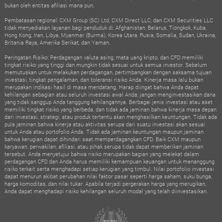
bukan oleh entitas afiliasi mana pun.
Pembatasan regional: CXM Group (SC) Ltd, CXM Direct LLC, dan CXM Securities LLC
tidak menyediakan layanan bagi penduduk di: Afghanistan, Belarus, Tiongkok, Kuba,
Hong Kong, Iran, Libya, Myanmar (Burma), Korea Utara, Rusia, Somalia, Sudan, Ukraina,
Britania Raya, Amerika Serikat, dan Yaman.
Peringatan Risiko: Perdagangan valuta asing, mata uang kripto, dan CFD memiliki
tingkat risiko yang tinggi dan mungkin tidak sesuai untuk semua investor. Sebelum
memutuskan untuk melakukan perdagangan, pertimbangkan dengan saksama tujuan
investasi, tingkat pengalaman, dan toleransi risiko Anda. Kinerja masa lalu bukan
merupakan indikasi hasil di masa mendatang. Harap diingat bahwa Anda dapat
kehilangan sebagian atau seluruh investasi awal Anda; jangan menginvestasikan dana
yang tidak sanggup Anda tanggung kehilangannya. Berbagai jenis investasi atau aset
memiliki tingkat risiko yang berbeda, dan tidak ada jaminan bahwa kinerja masa depan
dari investasi, strategi, atau produk tertentu akan menghasilkan keuntungan. Tidak ada
pula jaminan bahwa kinerja atau aktivitas serupa dari suatu investasi akan sesuai
untuk Anda atau portofolio Anda. Tidak ada jaminan keuntungan maupun jaminan
bahwa kerugian dapat dihindari saat memperdagangkan CFD. Baik CXM maupun
karyawan, perwakilan, afiliasi, atau pihak serupa tidak dapat memberikan jaminan
tersebut. Anda menyetujui bahwa risiko merupakan bagian yang melekat dalam
perdagangan CFD dan Anda harus memiliki kemampuan keuangan untuk menanggung
risiko terkait serta menghadapi setiap kerugian yang timbul. Nilai portofolio investasi
dapat menurun akibat perubahan nilai faktor pasar seperti harga saham, suku bunga,
harga komoditas, dan nilai tukar. Apabila terjadi pergerakan harga yang merugikan,
Anda dapat menghadapi risiko kehilangan seluruh modal yang telah diinvestasikan.