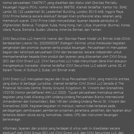
nomor perusahaan 13407617, yang disahkan dan diatur oleh Otoritas Perilaku
Keuangan Inggris (FCA), nomor referensi 966753. Alamat terdaftar: Kantor No. 3043,
Lantai 30, 122 Leadenhall St, Leadenhall Building, London, ECV3 4AB, Inggris Raya.
CXM Prime bekerja secara eksklusif dengan klien profesional atau rekanan yang
memenuhi syarat. CXM Prime tidak menyediakan layanan kepada penduduk di:
Afghanistan, Belarus, Tiongkok, Kuba, Hong Kong, Iran, Libya, Myanmar (Burma), Korea
Utara, Rusia, Somalia, Sudan, Ukraina, Amerika Serikat, dan Yaman.
CXM Securities LLC memiliki lisensi dari Otoritas Pasar Modal Uni Emirat Arab (CMA)
berdasarkan Lisensi No. 20200000267 (Kategori Kelima) untuk melakukan kegiatan
pengenalan dan promosi layanan serta produk keuangan. Perusahaan ini merupakan
bagian dari kelompok perusahaan CXM dan beroperasi secara independen untuk
memperkenalkan kepada klien produk dan layanan yang ditawarkan oleh CXM Group
(SC) dan CXM Direct LLC. CXM Securities LLC tidak menyimpan dana klien ataupun
mengeksekusi transaksi. Alamat terdaftar CXM Securities LLC adalah Lantai 32, Al
Salam Tower, Al Sufouh 2, Dubai, Uni Emirat Arab.
CXM Direct LLC merupakan bagian dari Grup Perusahaan CXM, yang memiliki entitas
yang diatur di berbagai yurisdiksi. Alamat terdaftar CXM Direct LLC berada di The
Financial Services Centre, Stoney Ground, Kingstown, St. Vincent dan Grenadines,
VC0100 (nomor pendaftaran 444 LLC 2020). Tujuan perusahaan mencakup semua
kegiatan yang tidak dilarang oleh Undang-Undang Perusahaan Bisnis Internasional
(Amandemen dan Konsolidasi), Bab 149 dari Undang-Undang Revisi St. Vincent dan
Grenadines 2009. Kegiatan-kegiatan ini meliputi, namun tidak terbatas pada,
perdagangan, pembiayaan, pemberian pinjaman, perantara, pelatihan, dan layanan akun
terkelola dalam valuta asing, komoditas, indeks, CFD, dan instrumen keuangan
berleverage.
Informasi, layanan, dan produk yang terdapat di situs web ini disediakan secara
eksklusif oleh CXM Group (SC) Ltd, CXM Direct LLC, dan CXM Securities LLC, dan