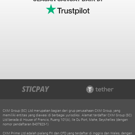
CXM Group (SC) Ltd merupakan bagian dari grup perusahaan CXM Group, yang
memiliki entitas yang diawasi di berbagai yurisdiksi. Alamat terdaftar CXM Group (SC)
Ltd berada di House of Francis, Ruang 101(A), Ile Du Port, Mahe, Seychelles (dengan
nomor pendaftaran 8437923-1)
CXM Prime Ltd adalah pialang FX dan CFD yang terdaftar di Inggris dan Wales, dengan