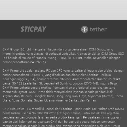
CXM Group (SC) Ltd merupakan bagian dari grup perusahaan CXM Group, yang
memiliki entitas yang diawasi di berbagai yurisdiksi. Alamat terdaftar CXM Group (SC)
Ltd berada di House of Francis, Ruang 101(A), Ile Du Port, Mahe, Seychelles (dengan
nomor pendaftaran 8437923-1)
CXM Prime Ltd adalah pialang FX dan CFD yang terdaftar di Inggris dan Wales, dengan
nomor perusahaan 13407617, yang disahkan dan diatur oleh Otoritas Perilaku
Keuangan Inggris (FCA), nomor referensi 966753. Alamat terdaftar: Kantor No. 3043,
Lantai 30, 122 Leadenhall St, Leadenhall Building, London, ECV3 4AB, Inggris Raya.
CXM Prime bekerja secara eksklusif dengan klien profesional atau rekanan yang
memenuhi syarat. CXM Prime tidak menyediakan layanan kepada penduduk di:
Afghanistan, Belarus, Tiongkok, Kuba, Hong Kong, Iran, Libya, Myanmar (Burma), Korea
Utara, Rusia, Somalia, Sudan, Ukraina, Amerika Serikat, dan Yaman.
CXM Securities LLC memiliki lisensi dari Otoritas Pasar Modal Uni Emirat Arab (CMA)
berdasarkan Lisensi No. 20200000267 (Kategori Kelima) untuk melakukan kegiatan
pengenalan dan promosi layanan serta produk keuangan. Perusahaan ini merupakan
bagian dari kelompok perusahaan CXM dan beroperasi secara independen untuk
memperkenalkan kepada klien produk dan layanan yang ditawarkan oleh CXM Group