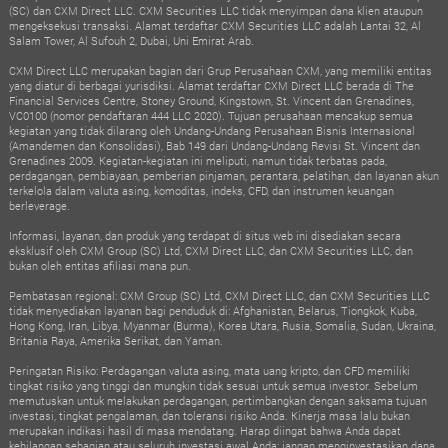
(SC) dan CXM Direct LLC. CXM Securities LLC tidak menyimpan dana klien ataupun
mengeksekusi transaksi. Alamat terdaftar CXM Securities LLC adalah Lantai 32, Al
Salam Tower, Al Sufouh 2, Dubai, Uni Emirat Arab.
CXM Direct LLC merupakan bagian dari Grup Perusahaan CXM, yang memiliki entitas
yang diatur di berbagai yurisdiksi. Alamat terdaftar CXM Direct LLC berada di The
Financial Services Centre, Stoney Ground, Kingstown, St. Vincent dan Grenadines,
VC0100 (nomor pendaftaran 444 LLC 2020). Tujuan perusahaan mencakup semua
kegiatan yang tidak dilarang oleh Undang-Undang Perusahaan Bisnis Internasional
(Amandemen dan Konsolidasi), Bab 149 dari Undang-Undang Revisi St. Vincent dan
Grenadines 2009. Kegiatan-kegiatan ini meliputi, namun tidak terbatas pada,
perdagangan, pembiayaan, pemberian pinjaman, perantara, pelatihan, dan layanan akun
terkelola dalam valuta asing, komoditas, indeks, CFD, dan instrumen keuangan
berleverage.
Informasi, layanan, dan produk yang terdapat di situs web ini disediakan secara
eksklusif oleh CXM Group (SC) Ltd, CXM Direct LLC, dan CXM Securities LLC, dan
bukan oleh entitas afiliasi mana pun.
Pembatasan regional: CXM Group (SC) Ltd, CXM Direct LLC, dan CXM Securities LLC
tidak menyediakan layanan bagi penduduk di: Afghanistan, Belarus, Tiongkok, Kuba,
Hong Kong, Iran, Libya, Myanmar (Burma), Korea Utara, Rusia, Somalia, Sudan, Ukraina,
Britania Raya, Amerika Serikat, dan Yaman.
Peringatan Risiko: Perdagangan valuta asing, mata uang kripto, dan CFD memiliki
tingkat risiko yang tinggi dan mungkin tidak sesuai untuk semua investor. Sebelum
memutuskan untuk melakukan perdagangan, pertimbangkan dengan saksama tujuan
investasi, tingkat pengalaman, dan toleransi risiko Anda. Kinerja masa lalu bukan
merupakan indikasi hasil di masa mendatang. Harap diingat bahwa Anda dapat
kehilangan sebagian atau seluruh investasi awal Anda; jangan menginvestasikan dana