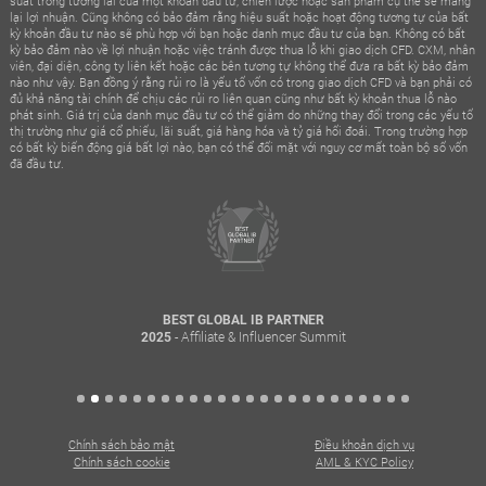
suất trong tương lai của một khoản đầu tư, chiến lược hoặc sản phẩm cụ thể sẽ mang
lại lợi nhuận. Cũng không có bảo đảm rằng hiệu suất hoặc hoạt động tương tự của bất
kỳ khoản đầu tư nào sẽ phù hợp với bạn hoặc danh mục đầu tư của bạn. Không có bất
kỳ bảo đảm nào về lợi nhuận hoặc việc tránh được thua lỗ khi giao dịch CFD. CXM, nhân
viên, đại diện, công ty liên kết hoặc các bên tương tự không thể đưa ra bất kỳ bảo đảm
nào như vậy. Bạn đồng ý rằng rủi ro là yếu tố vốn có trong giao dịch CFD và bạn phải có
đủ khả năng tài chính để chịu các rủi ro liên quan cũng như bất kỳ khoản thua lỗ nào
phát sinh. Giá trị của danh mục đầu tư có thể giảm do những thay đổi trong các yếu tố
thị trường như giá cổ phiếu, lãi suất, giá hàng hóa và tỷ giá hối đoái. Trong trường hợp
có bất kỳ biến động giá bất lợi nào, bạn có thể đối mặt với nguy cơ mất toàn bộ số vốn
đã đầu tư.
BEST GLOBAL IB PARTNER
- Affiliate & Influencer Summit
2025
Chính sách bảo mật
Điều khoản dịch vụ
Chính sách cookie
AML & KYC Policy