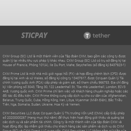
CXM Group (SC) Ltd là một thành viên của Tập đoàn CXM, bao gồm các công ty được
quản lý tại nhiều khu vực pháp lý khác nhau. CXM Group (SC) Ltd có trụ sở đăng ký tại
House of Francis, Phòng 101(A), Ile Du Port, Mahe, Seychelles (số đăng ký 8437923-1)
CXM Prime Ltd là một nhà môi giới ngoại hối (FX) và hợp đồng chênh lệch (CFD) được
đăng ký tại Anh và xứ Wales, số đăng ký công ty 13407617, được Cơ quan Quản lý Tài
chính Vương quốc Anh (FCA) cấp phép và giám sát, số tham chiếu 966753. Địa chỉ đăng
ký: Văn phòng số 3043, Tầng 30, 122 Leadenhall St, Tòa nhà Leadenhall, London, ECV3
4AB, Vương quốc Anh. CXM Prime chỉ làm việc với khách hàng chuyên nghiệp hoặc các
đối tác đủ điều kiện. CXM Prime không cung cấp dịch vụ cho cư dân của: Afghanistan,
Belarus, Trung Quốc, Cuba, Hồng Kông, Iran, Libya, Myanmar (Miến Điện), Bắc Triều
Tiên, Nga, Somalia, Sudan, Ukraine, Hoa Kỳ và Yemen.
CXM Securities LLC được Cơ quan Quản lý Thị trường Vốn UAE (CMA) cấp Giấy phép
số 20200000267 (Hạng mục thứ năm) để thực hiện hoạt động giới thiệu và quảng bá
các dịch vụ và sản phẩm tài chính. Công ty là một thành viên của tập đoàn CXM và
hoạt động độc lập nhằm giới thiệu cho khách hàng các sản phẩm và dịch vụ do CXM
Group (SC) và CXM Direct LLC cung cấp. CXM Securities LLC không nắm giữ tiền của