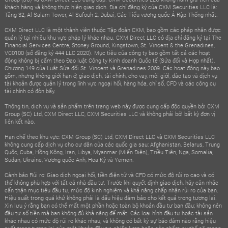
khách hàng và không thực hiện giao dịch. Địa chỉ đăng ký của CXM Securities LLC là:
Tầng 32, Al Salam Tower, Al Sufouh 2, Dubai, Các Tiểu vương quốc Ả Rập Thống nhất.
CXM Direct LLC là một thành viên thuộc Tập đoàn CXM, bao gồm các pháp nhân được
quản lý tại nhiều khu vực pháp lý khác nhau. CXM Direct LLC có địa chỉ đăng ký tại The
Financial Services Centre, Stoney Ground, Kingstown, St. Vincent & the Grenadines,
VC0100 (số đăng ký 444 LLC 2020). Mục tiêu của công ty bao gồm tất cả các hoạt
động không bị cấm theo Đạo luật Công ty Kinh doanh Quốc tế (Sửa đổi và Hợp nhất),
Chương 149 của Luật Sửa đổi St. Vincent và Grenadines 2009. Các hoạt động này bao
gồm, nhưng không giới hạn ở, giao dịch, tài chính, cho vay, môi giới, đào tạo và dịch vụ
tài khoản được quản lý trong lĩnh vực ngoại hối, hàng hóa, chỉ số, CFD và các công cụ
tài chính có đòn bẩy.
Thông tin, dịch vụ và sản phẩm trên trang web này được cung cấp độc quyền bởi CXM
Group (SC) Ltd, CXM Direct LLC, CXM Securities LLC và không phải bởi bất kỳ đơn vị
liên kết nào.
Hạn chế theo khu vực: CXM Group (SC) Ltd, CXM Direct LLC và CXM Securities LLC
không cung cấp dịch vụ cho cư dân của các quốc gia sau: Afghanistan, Belarus, Trung
Quốc, Cuba, Hồng Kông, Iran, Libya, Myanmar (Miến Điện), Triều Tiên, Nga, Somalia,
Sudan, Ukraine, Vương quốc Anh, Hoa Kỳ và Yemen.
Cảnh báo Rủi ro: Giao dịch ngoại hối, tiền điện tử và CFD có mức độ rủi ro cao và có
thể không phù hợp với tất cả nhà đầu tư. Trước khi quyết định giao dịch, hãy cân nhắc
cẩn thận mục tiêu đầu tư, mức độ kinh nghiệm và khả năng chấp nhận rủi ro của bạn.
Hiệu suất trong quá khứ không phải là dấu hiệu đảm bảo cho kết quả trong tương lai.
Xin lưu ý rằng bạn có thể mất một phần hoặc toàn bộ khoản đầu tư ban đầu; không nên
đầu tư số tiền mà bạn không đủ khả năng để mất. Các loại hình đầu tư hoặc tài sản
khác nhau có mức độ rủi ro khác nhau, và không có bất kỳ sự bảo đảm nào rằng hiệu