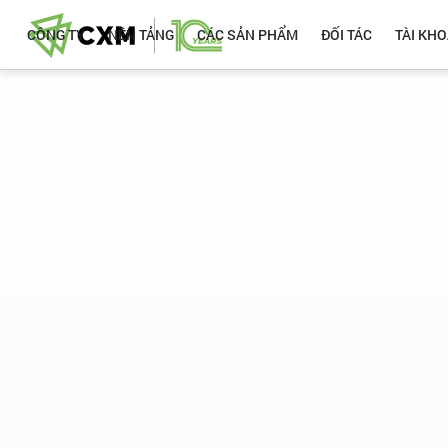
CÔNG TY
NỀN TẢNG
CÁC SẢN PHẨM
ĐỐI TÁC
TÀI KH