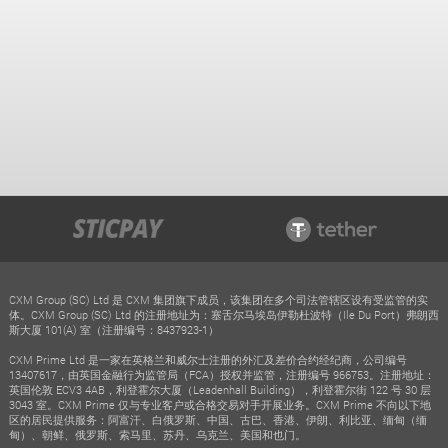
CXM Group (SC) Ltd 是 CXM 集团旗下成员，该集团在多个司法管辖区设有受监管的实
体。CXM Group (SC) Ltd 的注册地址为：塞舌尔马埃岛伊勒杜波特（Ile Du Port）弗朗西
斯大厦 101(A) 室（注册编号：8437923-1）
CXM Prime Ltd 是一家在英格兰和威尔士注册的外汇及差价合约经纪商，公司编号
13407617，由英国金融行为监管局（FCA）授权并监管，注册编号 966753。注册地址：
英国伦敦 ECV3 4AB，利登霍尔大厦（Leadenhall Building），利登霍尔街 122 号 30 层
3043 室。CXM Prime 仅与专业客户或合格交易对手开展业务。CXM Prime 不向以下地
区的居民提供服务：阿富汗、白俄罗斯、中国、古巴、香港、伊朗、利比亚、缅甸（缅
甸）、朝鲜、俄罗斯、索马里、苏丹、乌克兰、美国和也门。