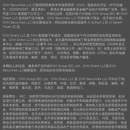
CXM Securities LLC 已获得阿联酋资本市场管理局（CMA）颁发的许可证（许可证编
号：20200000267，第五类别），获准从事金融服务及金融产品的介绍和推广业务。该公
司是 CXM 集团旗下公司之一，并独立运营，负责向客户介绍由 CXM Group (SC) 和 CXM
Direct LLC 提供的产品与服务。CXM Securities LLC 不持有客户资金，也不执行交易。
CXM Securities LLC 的注册地址为：阿拉伯联合酋长国迪拜 Al Sufouh 2 区 Al Salam
Tower 32 层。
CXM Direct LLC 是 CXM 集团旗下的成员，该集团在多个司法管辖区设有受监管的实
体。CXM Direct LLC 的注册地址为：圣文森特和格林纳丁斯金斯敦斯托尼格朗德金融服
务中心，邮编 VC0100（注册号 444 LLC 2020）。本公司的经营范围包括《2009年圣文
森特和格林纳丁斯修订法》第149章《国际商业公司（修订与合并）法》未禁止的所有活
动。这些活动包括但不限于：在外汇、大宗商品、指数、差价合约（CFDs）及杠杆金融
工具领域开展交易、融资、贷款、经纪、培训及管理账户服务。
本网站上的信息、服务和产品均由CXM Group (SC) Ltd、CXM Direct LLC及CXM
Securities LLC独家提供，而非由任何关联实体提供。
地区限制：CXM Group (SC) Ltd、CXM Direct LLC 及 CXM Securities LLC 不向以下地
区的居民提供服务：阿富汗、白俄罗斯、中国、古巴、香港、伊朗、利比亚、缅甸、朝
鲜、俄罗斯、索马里、苏丹、乌克兰、英国、美国和也门。
风险警告： 外汇、加密货币和差价合约交易具有较高风险，未必适合所有投资者。在决
定进行交易之前，请仔细考虑您的投资目标、经验水平和风险承受能力。过往业绩并不代
表未来表现。请注意，您可能会损失部分或全部初始投资；请勿投入您无法承受损失的资
金。不同类型的投资或资产具有不同程度的风险，无法保证任何特定投资、策略或产品的
未来表现必然获利。也无法保证任何投资的表现或类似活动适合您本人或您的投资组合。
交易差价合约既不保证获利，也不保证能够避免亏损。CXM及其员工、代表、关联方或
类似主体均无法提供任何此类保证。您同意，风险是差价合约交易的固有组成部分，您必
须具备足够的财务能力承担相关风险以及由此产生的任何损失。投资组合的价值可能因股