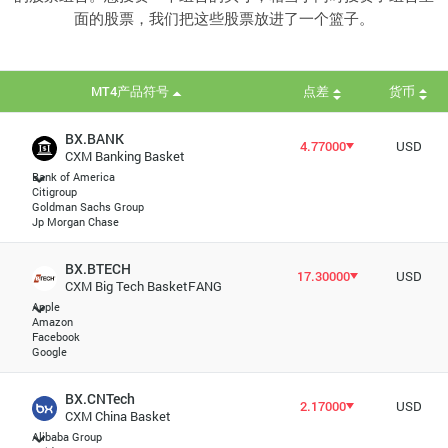
面的股票，我们把这些股票放进了一个篮子。
MT4产品符号
点差
货币
BX.BANK
4.77000
USD
CXM Banking Basket
Bank of America
Citigroup
Goldman Sachs Group
Jp Morgan Chase
BX.BTECH
17.30000
USD
CXM Big Tech BasketFANG
Apple
Amazon
Facebook
Google
BX.CNTech
2.17000
USD
CXM China Basket
Alibaba Group