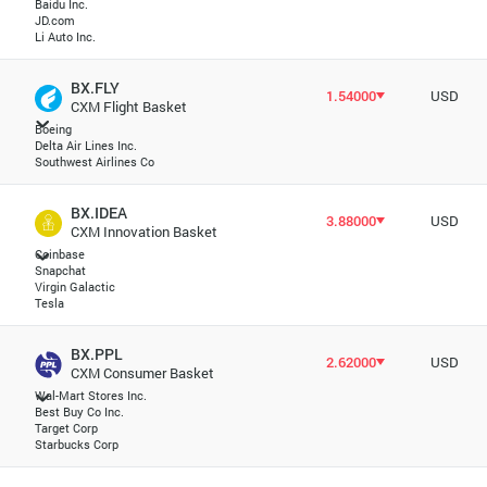
Baidu Inc.
JD.com
Li Auto Inc.
BX.FLY
1.54000
USD
CXM Flight Basket
Boeing
Delta Air Lines Inc.
Southwest Airlines Co
BX.IDEA
3.88000
USD
CXM Innovation Basket
Coinbase
Snapchat
Virgin Galactic
Tesla
BX.PPL
2.62000
USD
CXM Consumer Basket
Wal-Mart Stores Inc.
Best Buy Co Inc.
Target Corp
Starbucks Corp