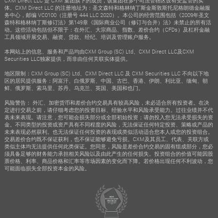
CXM Direct LLC 是 CXM 集团旗下的成员，该集团在多个司法管辖区设有受监管的实
体。CXM Direct LLC 的注册地址为：圣文森特和格林纳丁斯金斯敦斯托尼格朗德金融服
务中心，邮编 VC0100（注册号 444 LLC 2020）。本公司的经营范围包括《2009年圣文
森特和格林纳丁斯修订法》第149章《国际商业公司（修订与合并）法》未禁止的所有活
动。这些活动包括但不限于：在外汇、大宗商品、指数、差价合约（CFDs）及杠杆金融
工具领域开展交易、融资、贷款、经纪、培训及管理账户服务。
本网站上的信息、服务和产品均由CXM Group (SC) Ltd、CXM Direct LLC及CXM
Securities LLC独家提供，而非由任何关联实体提供。
地区限制：CXM Group (SC) Ltd、CXM Direct LLC 及 CXM Securities LLC 不向以下地
区的居民提供服务：阿富汗、白俄罗斯、中国、古巴、香港、伊朗、利比亚、缅甸、朝
鲜、俄罗斯、索马里、苏丹、乌克兰、英国、美国和也门。
风险警告： 外汇、加密货币和差价合约交易具有较高风险，未必适合所有投资者。在决
定进行交易之前，请仔细考虑您的投资目标、经验水平和风险承受能力。过往业绩并不代
表未来表现。请注意，您可能会损失部分或全部初始投资；请勿投入您无法承受损失的资
金。不同类型的投资或资产具有不同程度的风险，无法保证任何特定投资、策略或产品的
未来表现必然获利。也无法保证任何投资的表现或类似活动适合您本人或您的投资组合。
交易差价合约既不保证获利，也不保证能够避免亏损。CXM及其员工、代表、关联方或
类似主体均无法提供任何此类保证。您同意，风险是差价合约交易的固有组成部分，您必
须具备足够的财务能力承担相关风险以及由此产生的任何损失。投资组合的价值可能因股
票价格、利率、商品价格和汇率等市场因素的变化而下降。若价格出现任何不利波动，您
可能面临损失全部投资本金的风险。