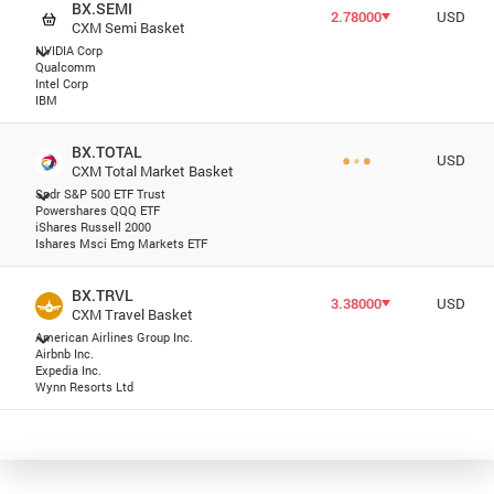
BX.SEMI
2.78000
USD
CXM Semi Basket
NVIDIA Corp
Qualcomm
Intel Corp
IBM
BX.TOTAL
USD
CXM Total Market Basket
Spdr S&P 500 ETF Trust
Powershares QQQ ETF
iShares Russell 2000
Ishares Msci Emg Markets ETF
BX.TRVL
3.38000
USD
CXM Travel Basket
American Airlines Group Inc.
Airbnb Inc.
Expedia Inc.
Wynn Resorts Ltd